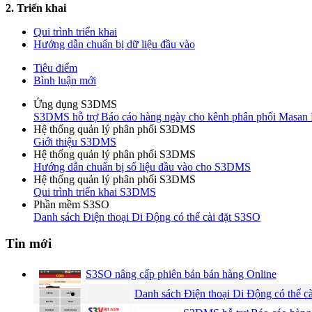
2. Triển khai
Qui trình triển khai
Hướng dẫn chuẩn bị dữ liệu đầu vào
Tiêu điểm
Bình luận mới
Ứng dụng S3DMS
S3DMS hỗ trợ Báo cáo hàng ngày cho kênh phân phối Masan
Hệ thống quản lý phân phối S3DMS
Giới thiệu S3DMS
Hệ thống quản lý phân phối S3DMS
Hướng dẫn chuẩn bị số liệu đầu vào cho S3DMS
Hệ thống quản lý phân phối S3DMS
Qui trình triển khai S3DMS
Phần mềm S3SO
Danh sách Điện thoại Di Động có thể cài đặt S3SO
Tin mới
S3SO nâng cấp phiên bản bán hàng Online
Danh sách Điện thoại Di Động có thể c