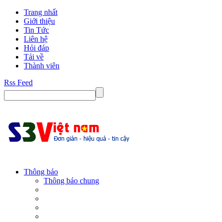
Trang nhất
Giới thiệu
Tin Tức
Liên hệ
Hỏi đáp
Tải về
Thành viên
Rss Feed
Thông báo
Thông báo chung