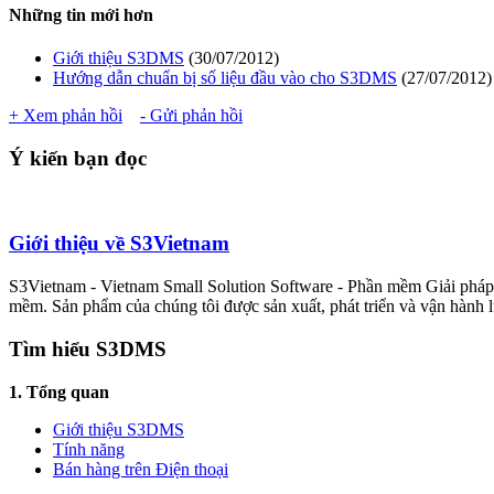
Những tin mới hơn
Giới thiệu S3DMS
(30/07/2012)
Hướng dẫn chuẩn bị số liệu đầu vào cho S3DMS
(27/07/2012)
+ Xem phản hồi
- Gửi phản hồi
Ý kiến bạn đọc
Giới thiệu về S3Vietnam
S3Vietnam - Vietnam Small Solution Software - Phần mềm Giải pháp n
mềm. Sản phẩm của chúng tôi được sản xuất, phát triển và vận hành lu
Tìm hiểu S3DMS
1. Tổng quan
Giới thiệu S3DMS
Tính năng
Bán hàng trên Điện thoại