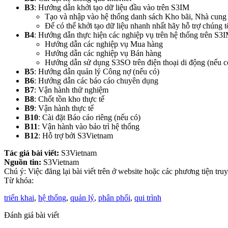
B3
: Hướng dẫn khởi tạo dữ liệu đầu vào trên S3IM
Tạo và nhập vào hệ thống danh sách Kho bãi, Nhà cung 
Để có thể khởi tạo dữ liệu nhanh nhất hãy hỗ trợ chúng
B4
: Hướng dẫn thực hiện các nghiệp vụ trên hệ thống trên S3
Hướng dẫn các nghiệp vụ Mua hàng
Hướng dẫn các nghiệp vụ Bán hàng
Hướng dẫn sử dụng S3SO trên điện thoại di động (nếu c
B5
: Hướng dẫn quản lý Công nợ (nếu có)
B6
: Hướng dẫn các báo cáo chuyên dụng
B7
: Vận hành thử nghiệm
B8
: Chốt tồn kho thực tế
B9
: Vận hành thực tế
B10
: Cài đặt Báo cáo riêng (nếu có)
B11
: Vận hành vào bảo trì hệ thống
B12
: Hỗ trợ bởi S3Vietnam
Tác giả bài viết:
S3Vietnam
Nguồn tin:
S3Vietnam
Chú ý: Việc đăng lại bài viết trên ở website hoặc các phương tiện t
Từ khóa:
triển khai
,
hệ thống
,
quản lý
,
phân phối
,
qui trình
Đánh giá bài viết